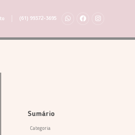
(61) 99372-3695
to
Sumário
Categoria