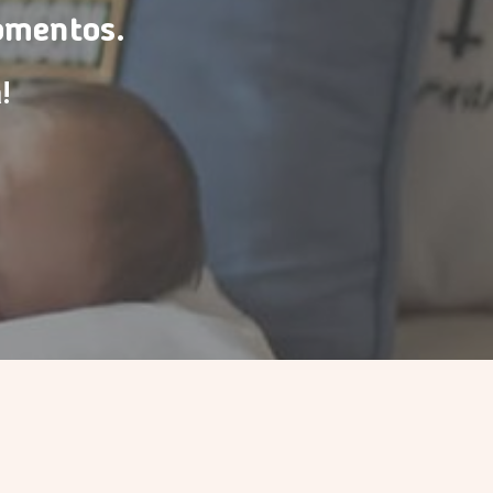
omentos.
!