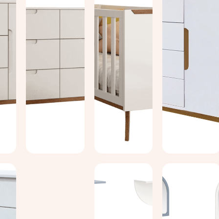
Ver
Ver
Ver
s
detalhes
detalhes
detalhes