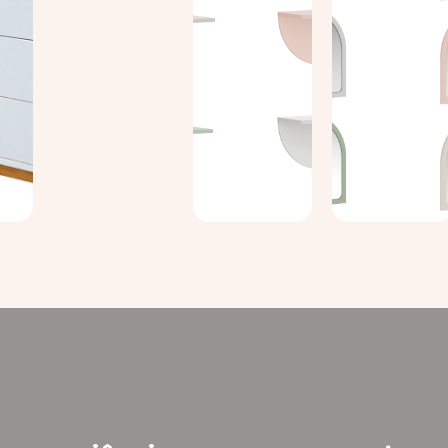
Ver
Ver
Ver
s
detalhes
detalhes
detalhes