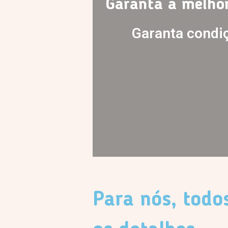
Garanta a melho
Garanta condi
Para nós, todo