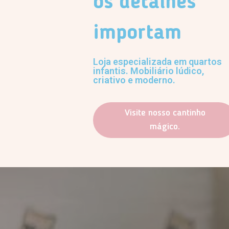
os detalhes
importam
Loja especializada em quartos
infantis. Mobiliário lúdico,
criativo e moderno.
Visite nosso cantinho
mágico.