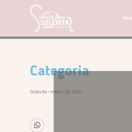
Amb
Categoria
Solevita •
março 28, 2021